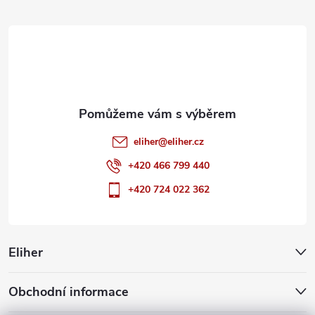
t
í
eliher
@
eliher.cz
+420 466 799 440
+420 724 022 362
Eliher
Obchodní informace