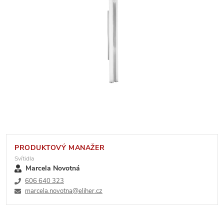
PRODUKTOVÝ MANAŽER
Svítidla
Marcela Novotná
606 640 323
marcela.novotna@eliher.cz