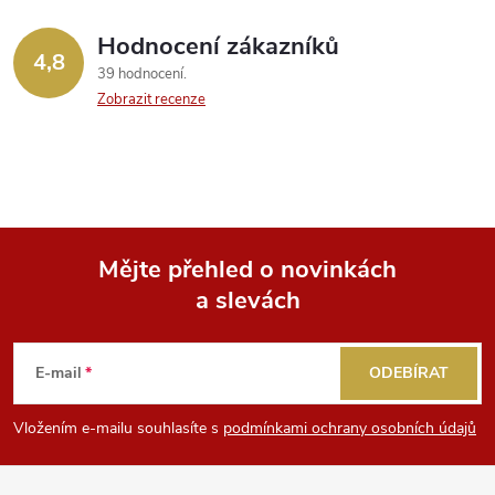
Hodnocení zákazníků
4,8
39 hodnocení
Zobrazit recenze
Mějte přehled o novinkách
a slevách
Z
á
E-mail
ODEBÍRAT
p
Vložením e-mailu souhlasíte s
podmínkami ochrany osobních údajů
a