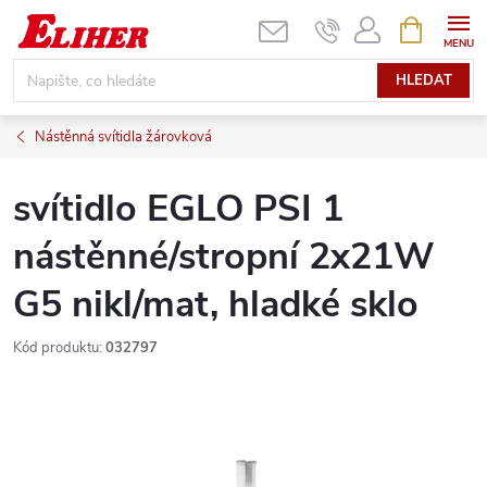
Přejít
NÁKUPNÍ
KOŠÍK
na
obsah
HLEDAT
Nástěnná svítidla žárovková
svítidlo EGLO PSI 1
nástěnné/stropní 2x21W
G5 nikl/mat, hladké sklo
Kód produktu:
032797