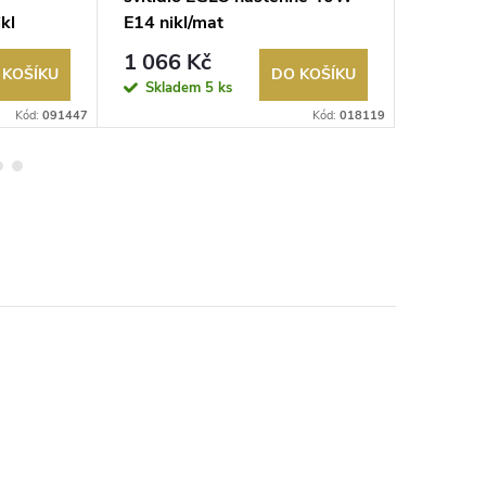
kl
E14 nikl/mat
nástěn
1 066 Kč
611 K
 KOŠÍKU
DO KOŠÍKU
Skladem
5 ks
Sklad
Kód:
091447
Kód:
018119