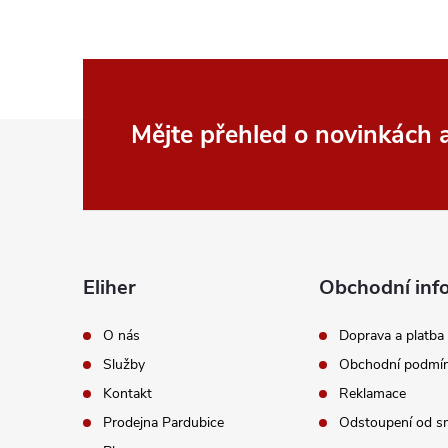
Z
Mějte přehled o novinkách
á
p
a
Eliher
Obchodní inf
t
O nás
Doprava a platba
Služby
Obchodní podmí
í
Kontakt
Reklamace
Prodejna Pardubice
Odstoupení od s