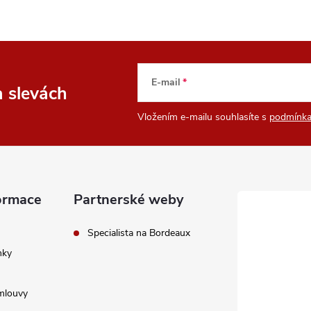
E-mail
a slevách
Vložením e-mailu souhlasíte s
podmínka
ormace
Partnerské weby
Specialista na Bordeaux
nky
mlouvy