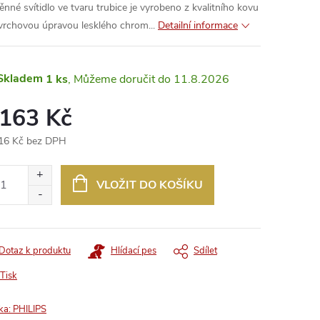
ěnné svítidlo ve tvaru trubice je vyrobeno z kvalitního kovu
vrchovou úpravou lesklého chrom...
Detailní informace
Skladem
1 ks
11.8.2026
 163 Kč
16 Kč bez DPH
ná
:
VLOŽIT DO KOŠÍKU
Dotaz k produktu
Hlídací pes
Sdílet
Tisk
ka:
PHILIPS