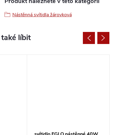
Produkt naleznete v této kategorii
Nástěnná svítidla žárovková
svítidlo EGLO nástěnné 40W
svítidl