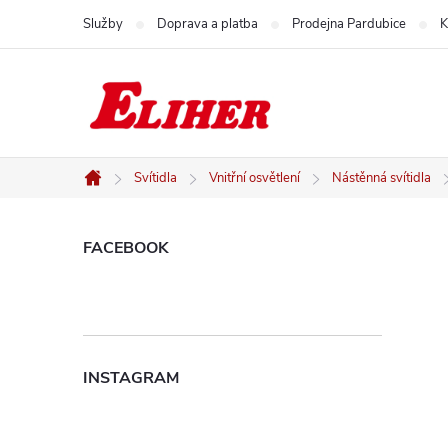
Přejít
Služby
Doprava a platba
Prodejna Pardubice
K
na
obsah
Svítidla
Vnitřní osvětlení
Nástěnná svítidla
Domů
P
FACEBOOK
o
s
INSTAGRAM
t