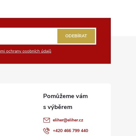
ODEBÍRAT
mi ochrany osobních údajů
eliher
@
eliher.cz
+420 466 799 440