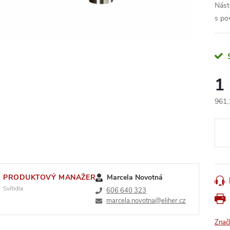
Nást
s po
1
961,
Měr
cena
PRODUKTOVÝ MANAŽER
Marcela Novotná
Svítidla
606 640 323
marcela.novotna@eliher.cz
Znač