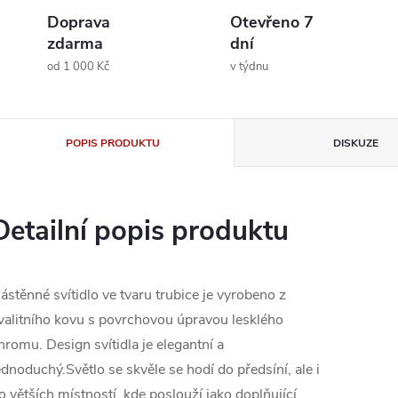
Doprava
Otevřeno 7
zdarma
dní
od 1 000 Kč
v týdnu
POPIS PRODUKTU
DISKUZE
Detailní popis produktu
ástěnné svítidlo ve tvaru trubice je vyrobeno z
valitního kovu s povrchovou úpravou lesklého
hromu. Design svítidla je elegantní a
ednoduchý.Světlo se skvěle se hodí do předsíní, ale i
o větších místností, kde poslouží jako doplňující