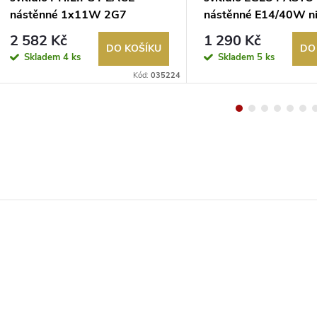
nástěnné 1x11W 2G7
nástěnné E14/40W ni
Ecomoods chrom
2 582 Kč
1 290 Kč
DO KOŠÍKU
DO
Skladem
4 ks
Skladem
5 ks
Kód:
035224