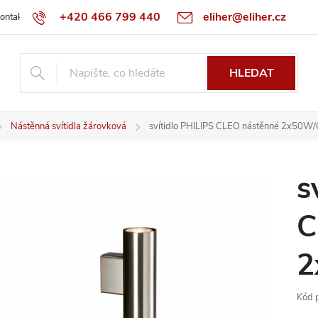
+420 466 799 440
eliher@eliher.cz
ontakt
Obchodní podmínky
Reklamační řád
Specialista na Bo
HLEDAT
Nástěnná svítidla žárovková
svítidlo PHILIPS CLEO nástěnné 2x50W/
s
C
2
Kód 