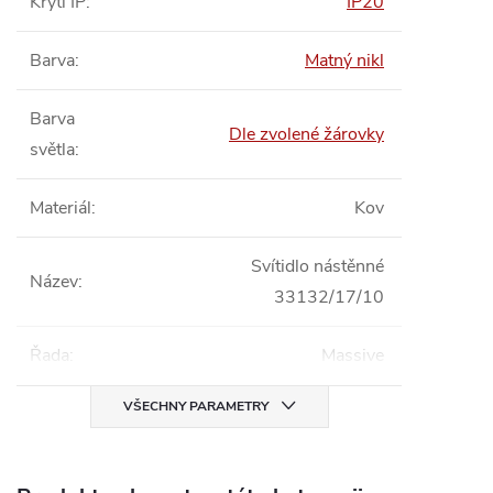
Krytí IP
:
IP20
Barva
:
Matný nikl
Barva
Dle zvolené žárovky
světla
:
Materiál
:
Kov
Svítidlo nástěnné
Název
:
33132/17/10
Řada
:
Massive
VŠECHNY PARAMETRY