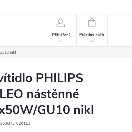
rdeaux
Kariéra
NÁKUPNÍ
KOŠÍK
Prázdný košík
Přihlášení
GU10 nikl
vítidlo PHILIPS
LEO nástěnné
x50W/GU10 nikl
produktu:
020113