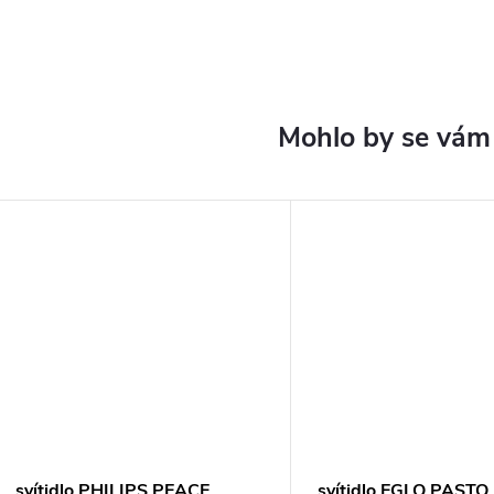
svítidlo PHILIPS PEACE
svítidlo EGLO PASTO