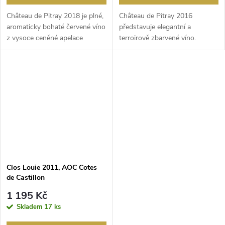
Château de Pitray 2018 je plné,
Château de Pitray 2016
aromaticky bohaté červené víno
představuje elegantní a
z vysoce ceněné apelace
terroirově zbarvené víno.
Castillon. Ví...
Vybarví se do krásné granát...
Clos Louie 2011, AOC Cotes
de Castillon
1 195 Kč
Skladem
17 ks