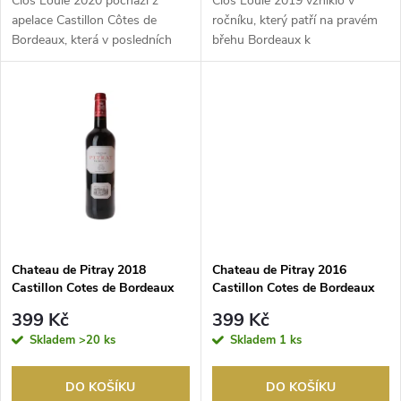
d
Clos Louie 2020 pochází z
Clos Louie 2019 vzniklo v
u
apelace Castillon Côtes de
ročníku, který patří na pravém
Bordeaux, která v posledních
břehu Bordeaux k
u
letech patří k nej...
nejúspěšnějším za poslední...
k
k
t
t
ů
ů
Chateau de Pitray 2018
Chateau de Pitray 2016
Castillon Cotes de Bordeaux
Castillon Cotes de Bordeaux
399 Kč
399 Kč
Skladem
>20 ks
Skladem
1 ks
DO KOŠÍKU
DO KOŠÍKU