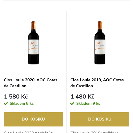
a
Nejlevnější
V
Nejdražší
z
ý
Nejprodávanější
e
p
Abecedně
n
i
í
s
p
Clos Louie 2020, AOC Cotes
Clos Louie 2019, AOC Cotes
de Castillon
de Castillon
p
r
1 580 Kč
1 480 Kč
r
Skladem
8 ks
Skladem
9 ks
o
o
DO KOŠÍKU
DO KOŠÍKU
d