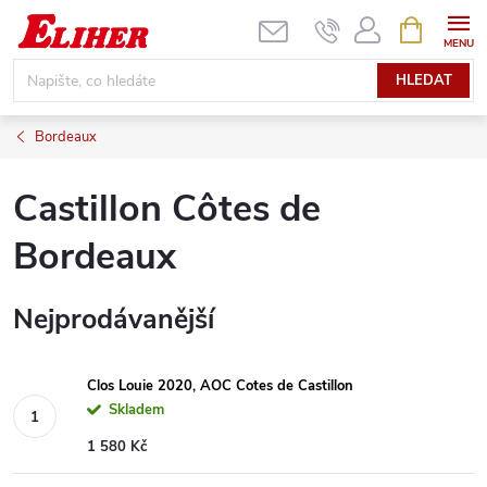
Přejít
NÁKUPNÍ
KOŠÍK
na
obsah
HLEDAT
Bordeaux
Castillon Côtes de
Bordeaux
Nejprodávanější
Clos Louie 2020, AOC Cotes de Castillon
Skladem
1 580 Kč