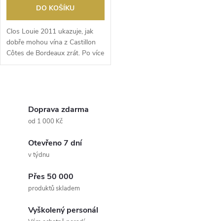
DO KOŠÍKU
Clos Louie 2011 ukazuje, jak
dobře mohou vína z Castillon
Côtes de Bordeaux zrát. Po více
než deseti...
O
v
Doprava zdarma
od 1 000 Kč
l
Otevřeno 7 dní
á
v týdnu
d
Přes 50 000
a
produktů skladem
c
Vyškolený personál