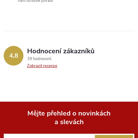
Vám ochotně poradí
í
p
r
v
Hodnocení zákazníků
k
4,8
39 hodnocení
y
Zobrazit recenze
v
ý
p
Mějte přehled o novinkách
i
a slevách
Z
s