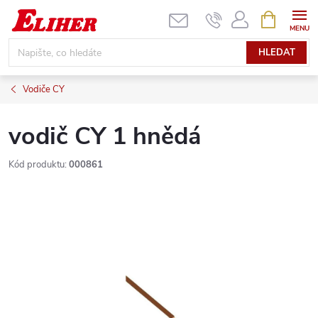
Přejít
NÁKUPNÍ
KOŠÍK
na
obsah
HLEDAT
Vodiče CY
vodič CY 1 hnědá
Kód produktu:
000861