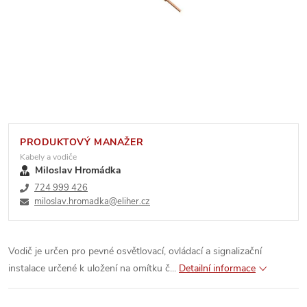
PRODUKTOVÝ MANAŽER
Kabely a vodiče
Miloslav Hromádka
724 999 426
miloslav.hromadka@eliher.cz
Vodič je určen pro pevné osvětlovací, ovládací a signalizační
instalace určené k uložení na omítku č...
Detailní informace