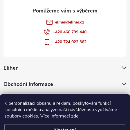
eliher
@
eliher.cz
+420 466 799 440
+420 724 022 362
Eliher
Obchodní informace
Partnerské weby
K personalizaci obsahu a reklam, poskytování funkcí
sociálních médií a analýze naší návštěvnosti využíváme
soubory cookies. Více informací
zde
.
Copyright 2026
Eliher
. Všechna práva vyhrazena.
Upravit nastavení
cookies