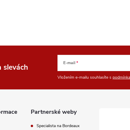
E-mail
a slevách
Vložením e-mailu souhlasíte s
podmínka
ormace
Partnerské weby
Specialista na Bordeaux