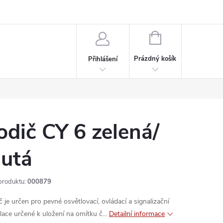
rdeaux
Kariéra
NÁKUPNÍ
KOŠÍK
Prázdný košík
Přihlášení
odič CY 6 zelená/
lutá
produktu:
000879
č je určen pro pevné osvětlovací, ovládací a signalizační
alace určené k uložení na omítku č...
Detailní informace