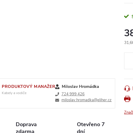
3
31,6
Měr
cena
PRODUKTOVÝ MANAŽER
Miloslav Hromádka
Kabely a vodiče
724 999 426
miloslav.hromadka@eliher.cz
Znač
Doprava
Otevřeno 7
zdarma
dní