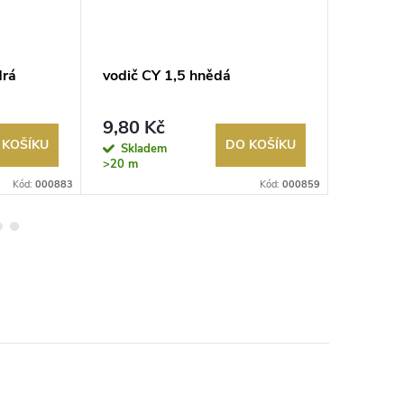
drá
vodič CY 1,5 hnědá
vodič C
9,80 Kč
7,02 K
 KOŠÍKU
DO KOŠÍKU
Skladem
Sklad
>20 m
>20 m
Kód:
000883
Kód:
000859