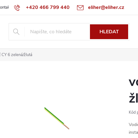
+420 466 799 440
eliher@eliher.cz
ontakt
Obchodní podmínky
Reklamační řád
Specialista na Bo
HLEDAT
č CY 6 zelená/žlutá
v
ž
Kód 
Vodi
inst