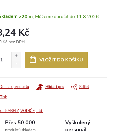
Skladem
>20 m
11.8.2026
8,24 Kč
0 Kč bez DPH
ná
:
VLOŽIT DO KOŠÍKU
Dotaz k produktu
Hlídací pes
Sdílet
Tisk
ka:
KABELY, VODIČE, atd.
Přes 50 000
Vyškolený
personál
produktů skladem