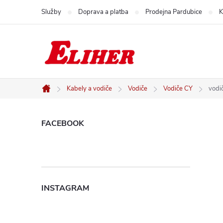
Přejít
Služby
Doprava a platba
Prodejna Pardubice
K
na
obsah
Kabely a vodiče
Vodiče
Vodiče CY
vodi
Domů
P
FACEBOOK
o
s
INSTAGRAM
t