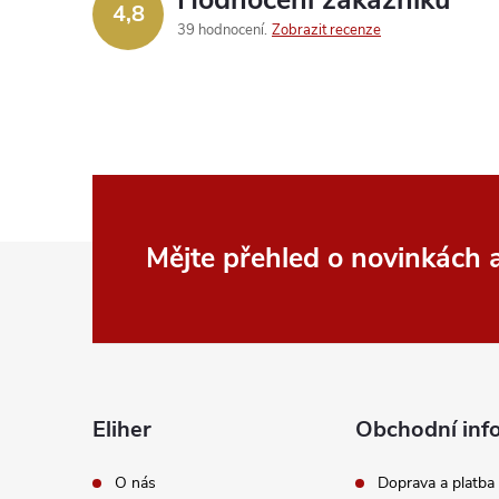
4,8
39 hodnocení
Zobrazit recenze
Z
Mějte přehled o novinkách
á
p
a
Eliher
Obchodní inf
t
O nás
Doprava a platba