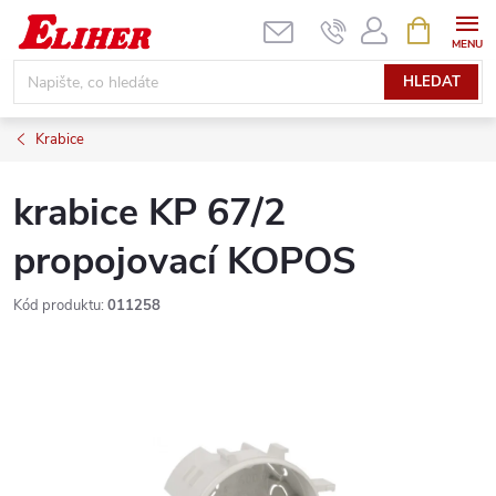
Přejít
NÁKUPNÍ
KOŠÍK
na
obsah
HLEDAT
Krabice
krabice KP 67/2
propojovací KOPOS
Kód produktu:
011258