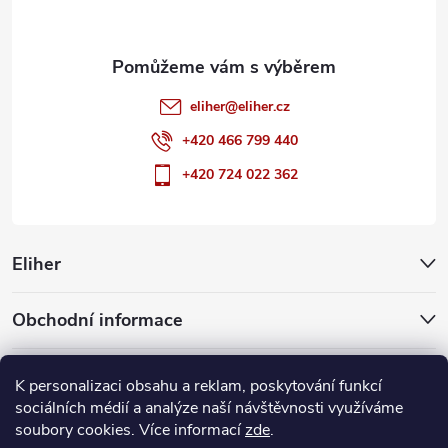
eliher
@
eliher.cz
+420 466 799 440
+420 724 022 362
Eliher
Obchodní informace
Partnerské weby
K personalizaci obsahu a reklam, poskytování funkcí
sociálních médií a analýze naší návštěvnosti využíváme
soubory cookies. Více informací
zde
.