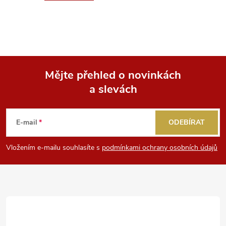
Mějte přehled o novinkách
a slevách
Z
á
E-mail
ODEBÍRAT
p
Vložením e-mailu souhlasíte s
podmínkami ochrany osobních údajů
a
t
í