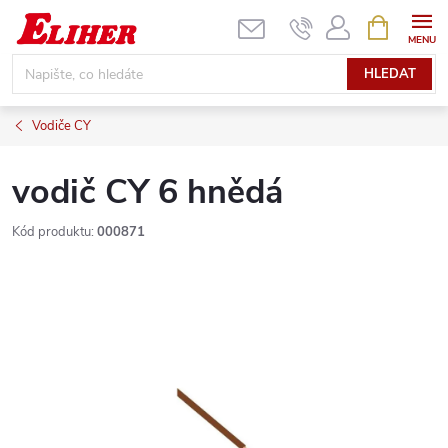
Přejít
NÁKUPNÍ
KOŠÍK
na
obsah
HLEDAT
Vodiče CY
vodič CY 6 hnědá
Kód produktu:
000871