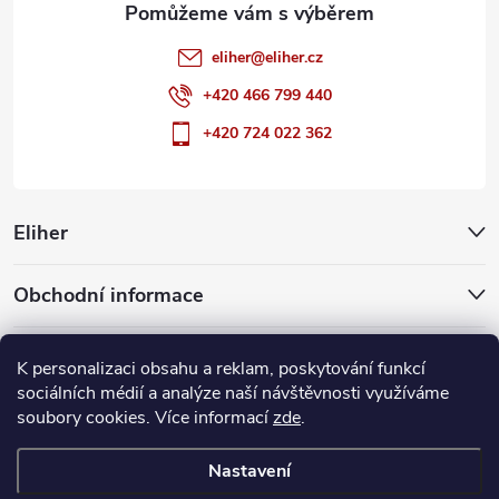
eliher
@
eliher.cz
+420 466 799 440
+420 724 022 362
Eliher
Obchodní informace
Partnerské weby
K personalizaci obsahu a reklam, poskytování funkcí
sociálních médií a analýze naší návštěvnosti využíváme
soubory cookies. Více informací
zde
.
Copyright 2026
Eliher
. Všechna práva vyhrazena.
Upravit nastavení
cookies
Nastavení