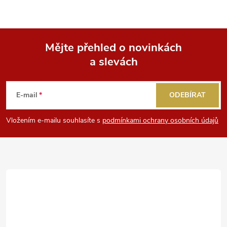
Mějte přehled o novinkách
a slevách
Z
á
E-mail
ODEBÍRAT
p
Vložením e-mailu souhlasíte s
podmínkami ochrany osobních údajů
a
t
í