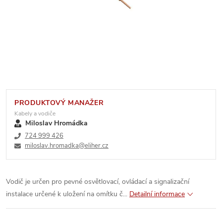
PRODUKTOVÝ MANAŽER
Kabely a vodiče
Miloslav Hromádka
724 999 426
miloslav.hromadka@eliher.cz
Vodič je určen pro pevné osvětlovací, ovládací a signalizační
instalace určené k uložení na omítku č...
Detailní informace